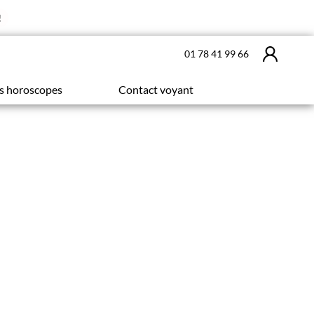
!
01 78 41 99 66
s horoscopes
Contact voyant