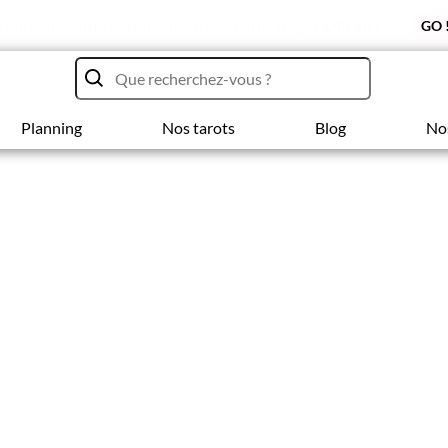
rofitez de l'offre découverte Tchat
10 messages OFFERTS !
GO 
Planning
Nos tarots
Blog
No