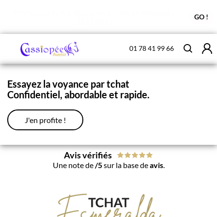
Profitez de l'offre découverte Tchat
10 messages
GO !
OFFERTS !
01 78 41 99 66
Essayez la voyance par tchat
Confidentiel, abordable et rapide.
J'en profite !
Avis vérifiés
Une note de
/5
sur la base de
avis
.