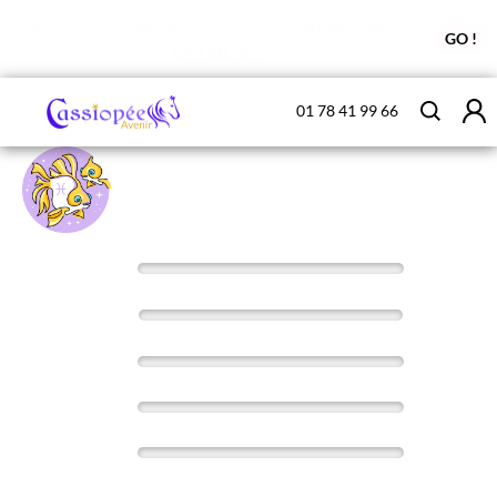
Profitez de l'offre découverte Tchat
10 messages
GO !
OFFERTS !
01 78 41 99 66
HOROSCOPE DE DEMAIN
POISSONS
vendredi 07 août
-
Saint
Gaëtan
0
%
Aujourd'hui
0
%
Demain
Après-
0
%
demain
0
%
Semaine
0
%
Mois