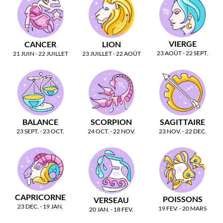
VIERGE
CANCER
LION
23 AOÛT - 22 SEPT.
21 JUIN - 22 JUILLET
23 JUILLET - 22 AOÛT
BALANCE
SCORPION
SAGITTAIRE
23 SEPT. - 23 OCT.
24 OCT. - 22 NOV.
23 NOV. - 22 DEC.
CAPRICORNE
POISSONS
VERSEAU
23 DEC. - 19 JAN.
19 FEV. - 20 MARS
20 JAN. - 18 FEV.