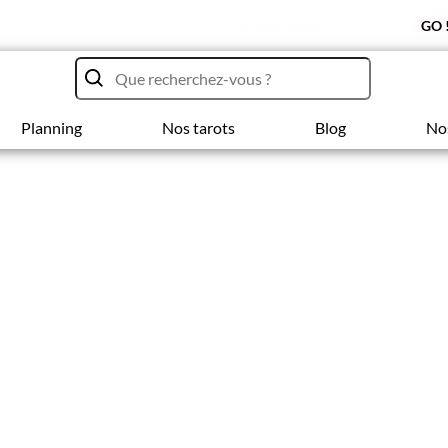
rofitez de l'offre découverte Tchat
10 messages OFFERTS !
GO 
Planning
Nos tarots
Blog
No