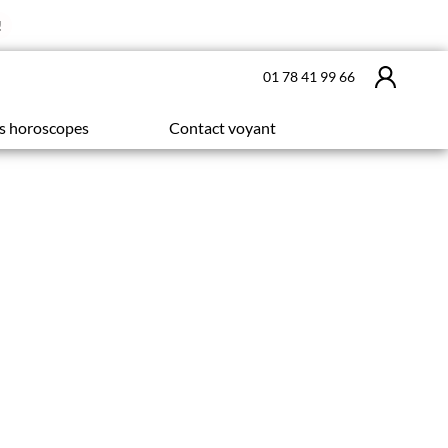
!
01 78 41 99 66
s horoscopes
Contact voyant