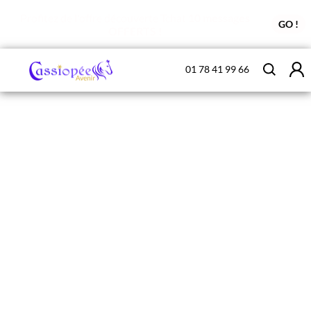
Profitez de l'offre découverte Tchat
10 messages
GO !
OFFERTS !
01 78 41 99 66