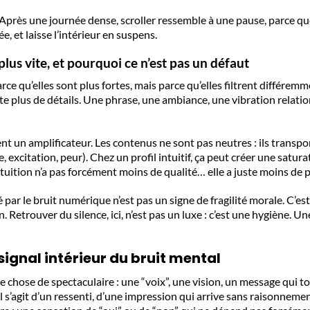
 Après une journée dense, scroller ressemble à une pause, parce que 
, et laisse l’intérieur en suspens.
lus vite, et pourquoi ce n’est pas un défaut
ce qu’elles sont plus fortes, mais parce qu’elles filtrent différem
 plus de détails. Une phrase, une ambiance, une vibration relation
 un amplificateur. Les contenus ne sont pas neutres : ils transport
xcitation, peur). Chez un profil intuitif, ça peut créer une saturat
’intuition n’a pas forcément moins de qualité… elle a juste moins de p
sé par le bruit numérique n’est pas un signe de fragilité morale. C’e
on. Retrouver du silence, ici, n’est pas un luxe : c’est une hygiène
 signal intérieur du bruit mental
 chose de spectaculaire : une “voix”, une vision, un message qui
l s’agit d’un ressenti, d’une impression qui arrive sans raisonnemen