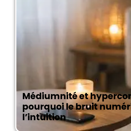
Médiumnité et hypercon
pourquoi le bruit numér
l’intuition