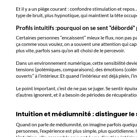
Et il y a un piège courant : confondre stimulation et repos.
type de bruit, plus hypnotique, qui maintient la tête occupée
Profils intuitifs :
pourquoi on se sent “débordé” p
Certaines personnes “encaissent” mieux le flux, non pas par
ça comme vous voulez, on a souvent une attention qui capte
plus vite, parfois sans qu’on ait choisi de le percevoir.
Dans un environnement numérique, cette sensibilité devient
tensions (polémiques, comparaisons), des émotions (colère, e
ouverts” à l’intérieur. Et quand l’intérieur est déjà plein, l
Le point important, c’est de ne pas se juger. Se sentir épui
d’autres ignorent, et il a besoin de périodes de récupérati
Intuition et médiumnité : distinguer le
Quand on parle de médiumnité, on imagine parfois quelque
personnes, l’expérience est plus simple, plus quotidienne. I