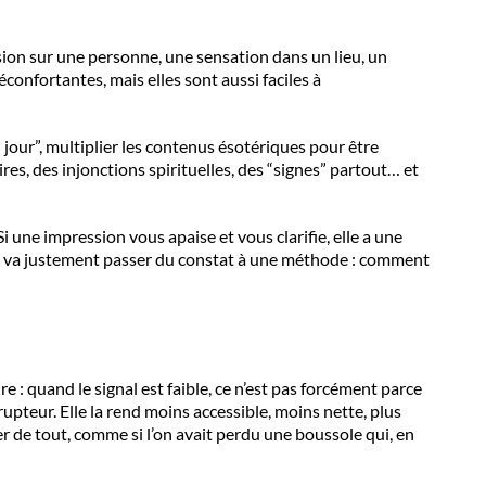
ssion sur une personne, une sensation dans un lieu, un
confortantes, mais elles sont aussi faciles à
jour”, multiplier les contenus ésotériques pour être
res, des injonctions spirituelles, des “signes” partout… et
i une impression vous apaise et vous clarifie, elle a une
e, on va justement passer du constat à une méthode : comment
e : quand le signal est faible, ce n’est pas forcément parce
pteur. Elle la rend moins accessible, moins nette, plus
ter de tout, comme si l’on avait perdu une boussole qui, en