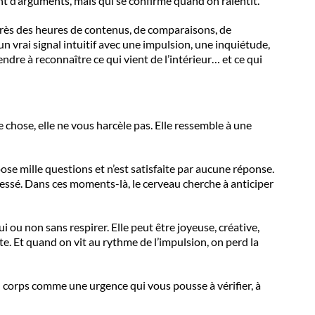
ent d’arguments, mais qui se confirme quand on ralentit.
Après des heures de contenus, de comparaisons, de
 un vrai signal intuitif avec une impulsion, une inquiétude,
ndre à reconnaître ce qui vient de l’intérieur… et ce qui
 chose, elle ne vous harcèle pas. Elle ressemble à une
e pose mille questions et n’est satisfaite par aucune réponse.
ressé. Dans ces moments-là, le cerveau cherche à anticiper
 ou non sans respirer. Elle peut être joyeuse, créative,
ite. Et quand on vit au rythme de l’impulsion, on perd la
le au corps comme une urgence qui vous pousse à vérifier, à