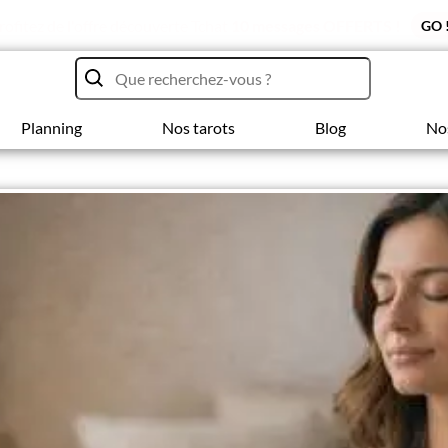
rofitez de l'offre découverte Tchat
10 messages OFFERTS !
GO 
Planning
Nos tarots
Blog
No