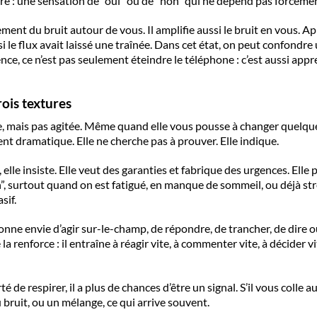
eure : une sensation de “oui” ou de “non” qui ne dépend pas forcém
ement du bruit autour de vous. Il amplifie aussi le bruit en vous. 
si le flux avait laissé une traînée. Dans cet état, on peut confondre
e, ce n’est pas seulement éteindre le téléphone : c’est aussi appre
trois textures
ette, mais pas agitée. Même quand elle vous pousse à changer quelque
nt dramatique. Elle ne cherche pas à prouver. Elle indique.
e, elle insiste. Elle veut des garanties et fabrique des urgences. Ell
on”, surtout quand on est fatigué, en manque de sommeil, ou déjà st
sif.
nne envie d’agir sur-le-champ, de répondre, de trancher, de dire oui
a renforce : il entraîne à réagir vite, à commenter vite, à décider v
erté de respirer, il a plus de chances d’être un signal. S’il vous col
 bruit, ou un mélange, ce qui arrive souvent.