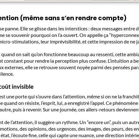
attention (même sans s’en rendre compte)
 panne. Elle se glisse dans les interstices : deux messages entre deu
 se souvenir pourquoi on l’a ouvert. On appelle ça “hyperconnexion”
micro-stimulations, leur imprévisibilité, et cette impression de ne j
t quand on sait qu’on fonctionne beaucoup au ressenti, cette amb
ent constant pour rendre la perception plus confuse. L’intuition 
aux externes, elle se retrouve souvent noyée parmi des pensées pa
ilence.
 coût invisible
est une porte qui s’ouvre dans l’attention, même si on ne la franchit
me quand on résiste, l’esprit, lui, a enregistré l’appel. Ce phénomèn
autre, puis à revenir. Sur une journée, ces allers-retours deviennent
t de l’attention, il suggère un rythme. Un “encore un”, puis un autr
ions, des opinions, des urgences, des images, des peurs, des env
t, l’écoute fine, celle qui capte une nuance, une direction intérieu