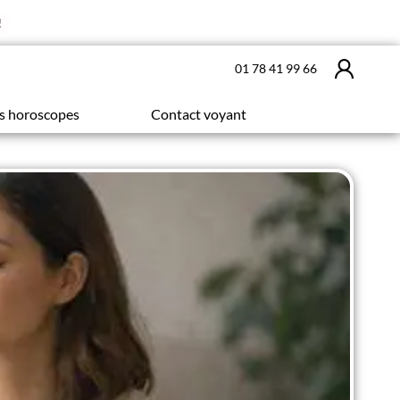
!
01 78 41 99 66
s horoscopes
Contact voyant