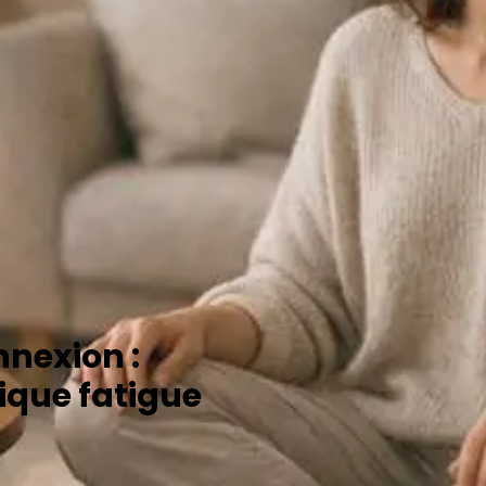
nexion :
ique fatigue