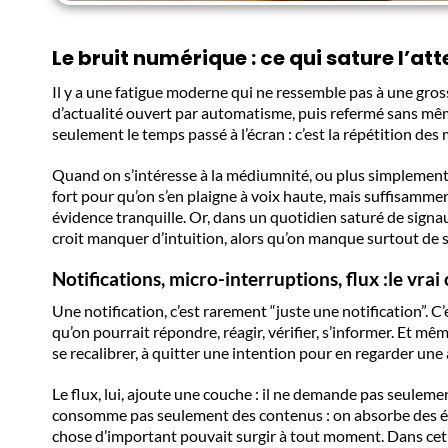
Le bruit numérique : ce qui sature l’
Il y a une fatigue moderne qui ne ressemble pas à une grosse
d’actualité ouvert par automatisme, puis refermé sans même
seulement le temps passé à l’écran : c’est la répétition des 
Quand on s’intéresse à la médiumnité, ou plus simplemen
fort pour qu’on s’en plaigne à voix haute, mais suffisamm
évidence tranquille. Or, dans un quotidien saturé de sign
croit manquer d’intuition, alors qu’on manque surtout de s
Notifications, micro-interruptions, flux :
le vrai
Une notification, c’est rarement “juste une notification”. C’
qu’on pourrait répondre, réagir, vérifier, s’informer. Et mê
se recalibrer, à quitter une intention pour en regarder une 
Le flux, lui, ajoute une couche : il ne demande pas seulemen
consomme pas seulement des contenus : on absorbe des émot
chose d’important pouvait surgir à tout moment. Dans cet éta