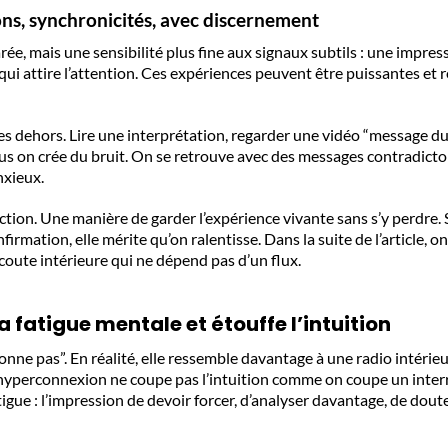
ns, synchronicités, avec discernement
rée, mais une sensibilité plus fine aux signaux subtils : une impre
i attire l’attention. Ces expériences peuvent être puissantes et ré
s dehors. Lire une interprétation, regarder une vidéo “message du 
plus on crée du bruit. On se retrouve avec des messages contradictoi
nxieux.
ection. Une manière de garder l’expérience vivante sans s’y perdre. S
onfirmation, elle mérite qu’on ralentisse. Dans la suite de l’articl
 écoute intérieure qui ne dépend pas d’un flux.
 fatigue mentale et étouffe l’intuition
nne pas”. En réalité, elle ressemble davantage à une radio intérieur
L’hyperconnexion ne coupe pas l’intuition comme on coupe un interru
fatigue : l’impression de devoir forcer, d’analyser davantage, de dou