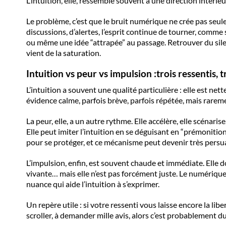
L’intuition, elle, ressemble souvent à une direction intéri
Le problème, c’est que le bruit numérique ne crée pas seul
discussions, d’alertes, l’esprit continue de tourner, comme 
ou même une idée “attrapée” au passage. Retrouver du silenc
vient de la saturation.
Intuition vs peur vs impulsion :
trois ressentis, 
L’intuition a souvent une qualité particulière : elle est n
évidence calme, parfois brève, parfois répétée, mais rareme
La peur, elle, a un autre rythme. Elle accélère, elle scénaris
Elle peut imiter l’intuition en se déguisant en “prémoniti
pour se protéger, et ce mécanisme peut devenir très persua
L’impulsion, enfin, est souvent chaude et immédiate. Elle do
vivante… mais elle n’est pas forcément juste. Le numérique l
nuance qui aide l’intuition à s’exprimer.
Un repère utile : si votre ressenti vous laisse encore la lib
scroller, à demander mille avis, alors c’est probablement du